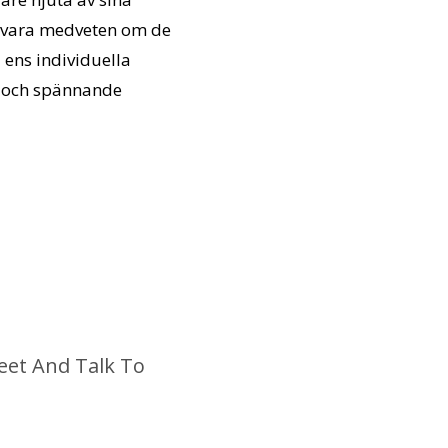
tt vara medveten om de
å ens individuella
g och spännande
eet And Talk To