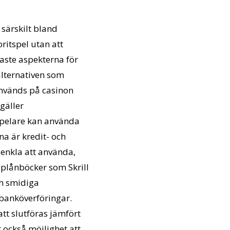
särskilt bland
ritspel utan att
gaste aspekterna för
alternativen som
används på casinon
gäller
 spelare kan använda
na är kredit- och
enkla att använda,
-plånböcker som Skrill
ch smidiga
banköverföringar.
att slutföras jämfört
 också möjlighet att