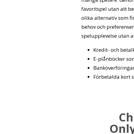
favoritspel utan att b
olika alternativ som fi
behov och preferenser
spelupplevelse utan a
Kredit- och betal
E-plånböcker som 
Banköverföringa
Förbetalda kort
Ch
Onl