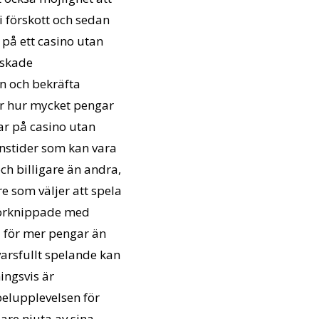
i förskott och sedan
 på ett casino utan
nskade
n och bekräfta
ör hur mycket pengar
gar på casino utan
onstider som kan vara
h billigare än andra,
re som väljer att spela
 förknippade med
la för mer pengar än
arsfullt spelande kan
ingsvis är
pelupplevelsen för
are njuta av sina