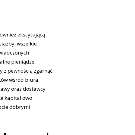
również ekscytującą
ciażby, wszelkie
świadczonych
lne pieniądze,
 z pewnością zgarnąć
tów wśród biura
abawy oraz dostawcy
e kapitał owo
ocie dobrymi