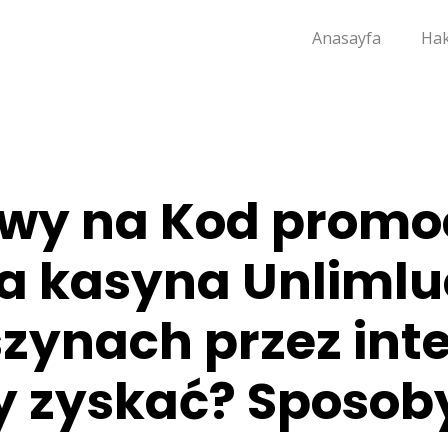
Anasayfa
Hak
wy na Kod promo
la kasyna Unlimlu
zynach przez inte
y zyskać? Sposob