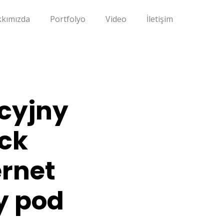
kımızda
Portfolyo
Video
İletişim
cyjny
ck
rnet
y pod