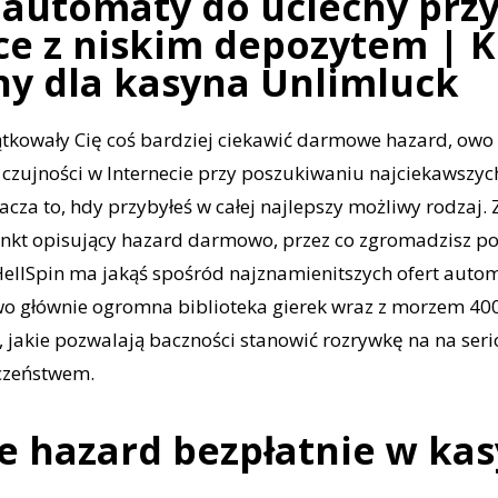
 automaty do uciechy prz
e z niskim depozytem | 
y dla kasyna Unlimluck
zątkowały Cię coś bardziej ciekawić darmowe hazard, owo
 czujności w Internecie przy poszukiwaniu najciekawszych
acza to, hdy przybyłeś w całej najlepszy możliwy rodzaj.
nkt opisujący hazard darmowo, przez co zgromadzisz p
ellSpin ma jakąś spośród najznamienitszych ofert auto
wo głównie ogromna biblioteka gierek wraz z morzem 400
 jakie pozwalają baczności stanowić rozrywkę na na seri
czeństwem.
e hazard bezpłatnie w kas