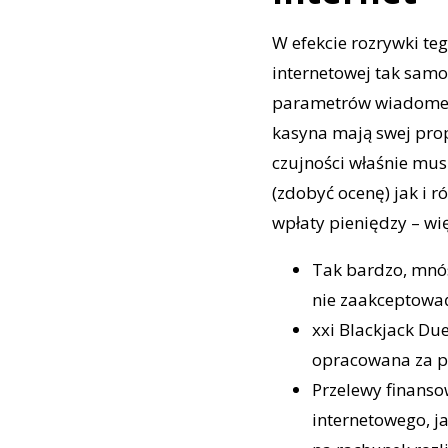
W efekcie rozrywki te
internetowej tak sam
parametrów wiadomeg
kasyna mają swej prop
czujności właśnie mus
(zdobyć ocenę) jak i
wpłaty pieniędzy – wi
Tak bardzo, mnós
nie zaakceptować
xxi Blackjack Due
opracowana za p
Przelewy finanso
internetowego, j