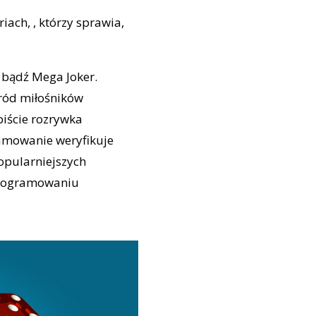
iach, , którzy sprawia,
, bądź Mega Joker.
ród miłośników
biście rozrywka
ramowanie weryfikuje
opularniejszych
programowaniu