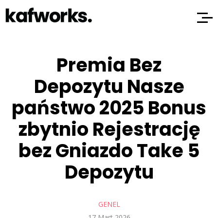
Premia Bez
Depozytu Nasze
państwo 2025 Bonus
zbytnio Rejestrację
bez Gniazdo Take 5
Depozytu
GENEL
17 Mart 2026