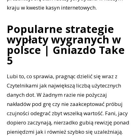
kraju w kwestie kasyn internetowych.
Popularne strategie
wypłaty wygranych w
polsce | Gniazdo Take
5
Lubi to, co sprawia, pragnąc dzielić się wraz z
Czytelnikami jak największą liczbą użytecznych
danych dot. W żadnym razie nie pożyczaj
nakładów pod grę czy nie zaakceptować próbuj
czujności odegrać zbyt wszelką wartość. Fani, jacy
dopiero zaczynają, nierzadko gubią rewizję ponad
pieniędzmi jak i również szybko się uzależniają.