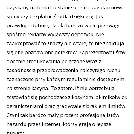
uzyskany na temat zostanie obejmował darmowe
spiny czy bezpłatne środki dzięki grę. Jak
prawdopodobnie, działa bardzo wiele przewagi
spośród reklamy wyjąwszy depozytu. Nie
zaakceptować to znaczy ale wcale, że nie znajdują
się one pozbawione defektów. Zaprezentowaliśmy
obecnie zredukowania połączone wraz z
zasadnością przeprowadzenia należytego ruchu,
zaznaczone przy każdym regulaminie dostępnym
na stronie kasyna. To zatem, iż nie potrzebują
zestawiać się pochodzące z kasynem jakimikolwiek
ograniczeniami oraz grać wcale z brakiem limitów.
Czyni tak bardzo mały procent profesjonalistów
hazardu przez internet, którzy grają o lepsze
zapłaty.