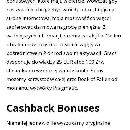
bonusowych, które mają w ofercie. Wówczas gdy
rzeczywiście chcą, żebyś wrócił pod cechująca je
stronę internetową, mają możliwość co więcej
zaoferować darmową nagrodę pieniężną. Z
ważniejszych informacji, premia w całej Ice Casino
z brakiem depozytu pozostanie zajęty za
pośrednictwem 2 dni od swoim aktywacji. Gracz
dysponuje do władzy 25 EUR albo 100 Zł w
stosunku do wybranej waluty konta. Spiny
możemy korzystać w całej grze Book of Fallen od
momentu wytwórcy Pragmatic.
Cashback Bonuses
Niemniej jednak, o ile wyszukamy oryginalne