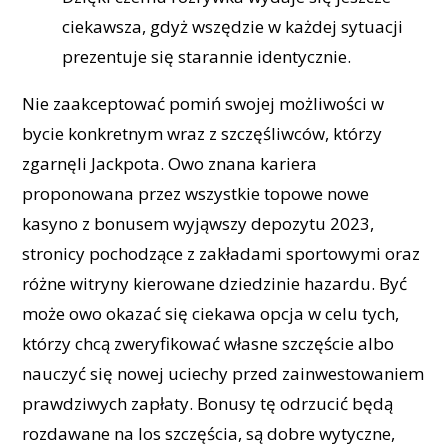
ciekawsza, gdyż wszędzie w każdej sytuacji
prezentuje się starannie identycznie.
Nie zaakceptować pomiń swojej możliwości w
bycie konkretnym wraz z szczęśliwców, którzy
zgarnęli Jackpota. Owo znana kariera
proponowana przez wszystkie topowe nowe
kasyno z bonusem wyjąwszy depozytu 2023,
stronicy pochodzące z zakładami sportowymi oraz
różne witryny kierowane dziedzinie hazardu. Być
może owo okazać się ciekawa opcja w celu tych,
którzy chcą zweryfikować własne szczęście albo
nauczyć się nowej uciechy przed zainwestowaniem
prawdziwych zapłaty. Bonusy tę odrzucić będą
rozdawane na los szczęścia, są dobre wytyczne,