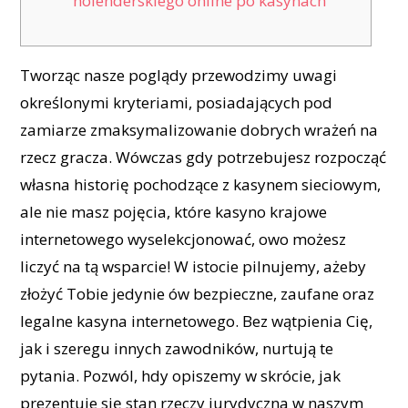
holenderskiego online po kasynach
Tworząc nasze poglądy przewodzimy uwagi
określonymi kryteriami, posiadających pod
zamiarze zmaksymalizowanie dobrych wrażeń na
rzecz gracza. Wówczas gdy potrzebujesz rozpocząć
własna historię pochodzące z kasynem sieciowym,
ale nie masz pojęcia, które kasyno krajowe
internetowego wyselekcjonować, owo możesz
liczyć na tą wsparcie! W istocie pilnujemy, ażeby
złożyć Tobie jedynie ów bezpieczne, zaufane oraz
legalne kasyna internetowego.
Bez wątpienia Cię,
jak i szeregu innych zawodników, nurtują te
pytania. Pozwól, hdy opiszemy w skrócie, jak
prezentuje się stan rzeczy jurydyczna w naszym