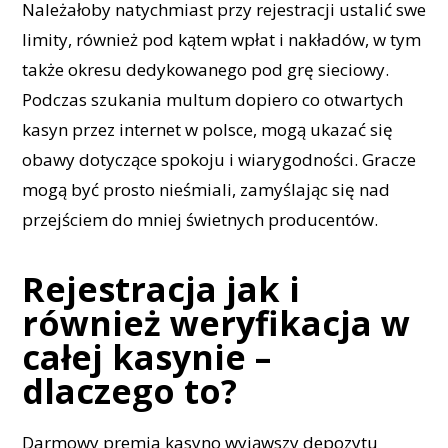
Należałoby natychmiast przy rejestracji ustalić swe
limity, również pod kątem wpłat i nakładów, w tym
także okresu dedykowanego pod grę sieciowy.
Podczas szukania multum dopiero co otwartych
kasyn przez internet w polsce, mogą ukazać się
obawy dotyczące spokoju i wiarygodności. Gracze
mogą być prosto nieśmiali, zamyślając się nad
przejściem do mniej świetnych producentów.
Rejestracja jak i
również weryfikacja w
całej kasynie –
dlaczego to?
Darmowy premia kasyno wyjąwszy depozytu