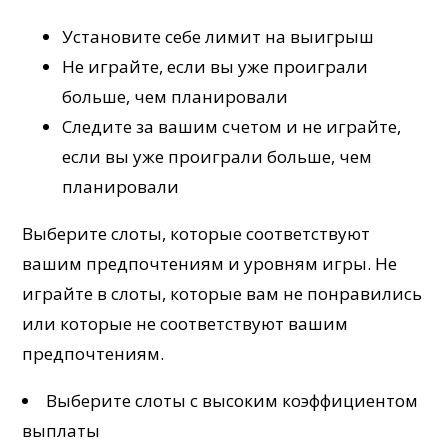
Установите себе лимит на выигрыш
Не играйте, если вы уже проиграли
больше, чем планировали
Следите за вашим счетом и не играйте,
если вы уже проиграли больше, чем
планировали
Выберите слоты, которые соответствуют
вашим предпочтениям и уровням игры. Не
играйте в слоты, которые вам не понравились
или которые не соответствуют вашим
предпочтениям.
Выберите слоты с высоким коэффициентом
выплаты