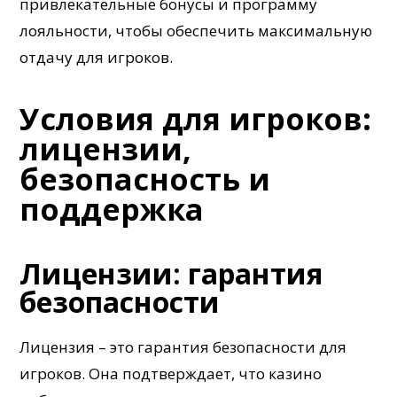
привлекательные бонусы и программу
лояльности, чтобы обеспечить максимальную
отдачу для игроков.
Условия для игроков:
лицензии,
безопасность и
поддержка
Лицензии: гарантия
безопасности
Лицензия – это гарантия безопасности для
игроков. Она подтверждает, что казино