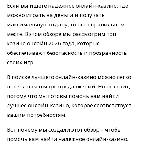
Если вы ищете надежное онлайн-казино, где
можно играть на деньги и получать
максимальную отдачу, то вы в правильном
месте. В этом обзоре мы рассмотрим топ
казино онлайн 2026 года, которые
обеспечивают безопасность и прозрачность
своих игр.
В поиске лучшего онлайн-казино можно легко
потеряться в море предложений. Но не стоит,
потому что мы готовы помочь вам найти
лучшее онлайн-казино, которое соответствует
вашим потребностям.
Вот почему мы создали этот обзор – чтобы
помочь вам найти надежное онлайн-казино,