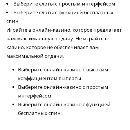
Выберите слоты с простым интерфейсом
Выберите слоты с функцией бесплатных
спин
Играйте в онлайн-казино, которое предлагает
вам максимальную отдачу. Не играйте в
казино, которое не обеспечивает вам
максимальной отдачи.
Выберите онлайн-казино с высоким
коэффициентом выплаты
Выберите онлайн-казино с простым
интерфейсом
Выберите онлайн-казино с функцией
бесплатных спин