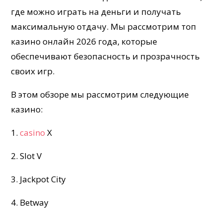
где можно играть на деньги и получать
максимальную отдачу. Мы рассмотрим топ
казино онлайн 2026 года, которые
обеспечивают безопасность и прозрачность
своих игр.
В этом обзоре мы рассмотрим следующие
казино:
1.
casino
X
2. Slot V
3. Jackpot City
4. Betway