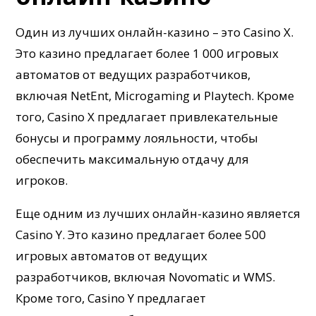
Один из лучших онлайн-казино – это Casino X.
Это казино предлагает более 1 000 игровых
автоматов от ведущих разработчиков,
включая NetEnt, Microgaming и Playtech. Кроме
того, Casino X предлагает привлекательные
бонусы и программу лояльности, чтобы
обеспечить максимальную отдачу для
игроков.
Еще одним из лучших онлайн-казино является
Casino Y. Это казино предлагает более 500
игровых автоматов от ведущих
разработчиков, включая Novomatic и WMS.
Кроме того, Casino Y предлагает