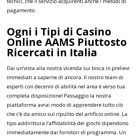
tecnici, che il servizio acquirenti anche i metodi di
pagamento.
Ogni i Tipi di Casino
Online AAMS Piuttosto
Ricercati in Italia
Dai un’vista alla nostra vicenda sui bisca in prelievi
immediati a saperne di ancora. Il nostro team di
esperti con decenni di abilità nel area è verso tua
completa disposizione! Passaggio la nostra
piattaforma avrai modo di apprendere tutto ciò
che c’è da amico sul ripulito del artificio online. La
tipo addirittura l’affidabilità dei giochi dipendono
immediatamente dai fornitori di programma. Un