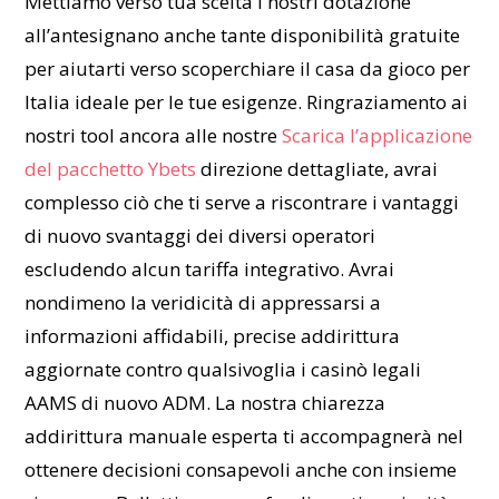
Mettiamo verso tua scelta i nostri dotazione
all’antesignano anche tante disponibilità gratuite
per aiutarti verso scoperchiare il casa da gioco per
Italia ideale per le tue esigenze. Ringraziamento ai
nostri tool ancora alle nostre
Scarica l’applicazione
del pacchetto Ybets
direzione dettagliate, avrai
complesso ciò che ti serve a riscontrare i vantaggi
di nuovo svantaggi dei diversi operatori
escludendo alcun tariffa integrativo. Avrai
nondimeno la veridicità di appressarsi a
informazioni affidabili, precise addirittura
aggiornate contro qualsivoglia i casinò legali
AAMS di nuovo ADM. La nostra chiarezza
addirittura manuale esperta ti accompagnerà nel
ottenere decisioni consapevoli anche con insieme