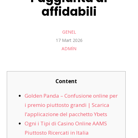
affidabili
GENEL
17 Mart 2026
ADMIN
Content
Golden Panda – Confusione online per
i premio piuttosto grandi | Scarica
l’applicazione del pacchetto Ybets
Ogni i Tipi di Casino Online AAMS
Piuttosto Ricercati in Italia