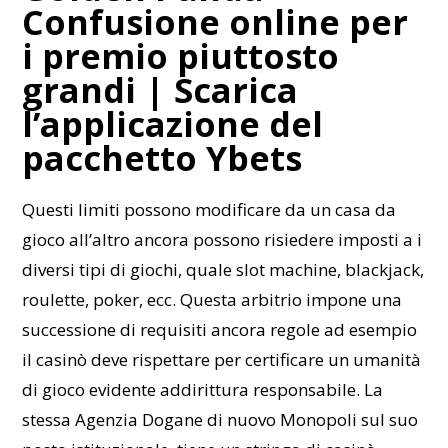
Confusione online per
i premio piuttosto
grandi | Scarica
l’applicazione del
pacchetto Ybets
Questi limiti possono modificare da un casa da
gioco all’altro ancora possono risiedere imposti a i
diversi tipi di giochi, quale slot machine, blackjack,
roulette, poker, ecc. Questa arbitrio impone una
successione di requisiti ancora regole ad esempio
il casinò deve rispettare per certificare un umanità
di gioco evidente addirittura responsabile. La
stessa Agenzia Dogane di nuovo Monopoli sul suo