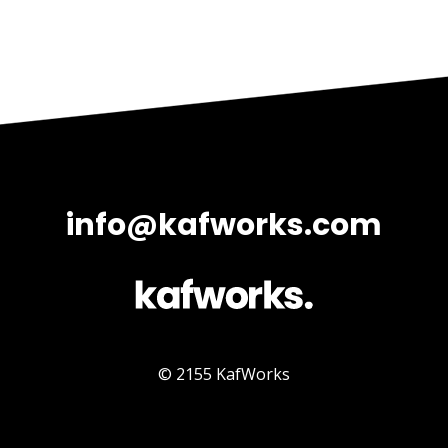
info@kafworks.com
© 2155 KafWorks