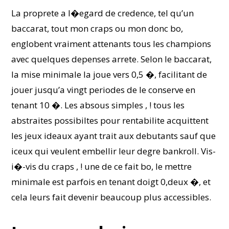
La proprete a l�egard de credence, tel qu’un
baccarat, tout mon craps ou mon donc bo,
englobent vraiment attenants tous les champions
avec quelques depenses arrete. Selon le baccarat,
la mise minimale la joue vers 0,5 �, facilitant de
jouer jusqu’a vingt periodes de le conserve en
tenant 10 �. Les absous simples , ! tous les
abstraites possibiltes pour rentabilite acquittent
les jeux ideaux ayant trait aux debutants sauf que
iceux qui veulent embellir leur degre bankroll. Vis-
i�-vis du craps , ! une de ce fait bo, le mettre
minimale est parfois en tenant doigt 0,deux �, et
cela leurs fait devenir beaucoup plus accessibles.