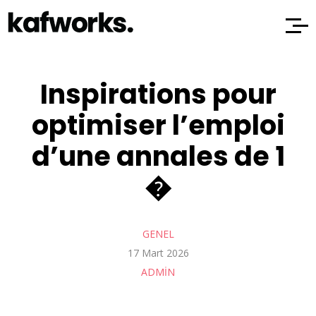
Inspirations pour
optimiser l’emploi
d’une annales de 1
�
GENEL
17 Mart 2026
ADMIN