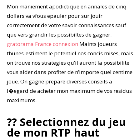
Mon maniement apodictique en annales de cinq
dollars va vfous epauler pour sur jouir
correctement de votre savoir connaissances sauf
que vers grandir les possibiltes de gagner.
gratorama France connexion
Maints joueurs
thunes-estiment le potentiel nos concis mises, mais
on trouve nos strategies qu’il auront la possibilite
vous aider dans profiter de n’importe quel centime
joue. On gagne prepare diverses conseils a
l�egard de acheter mon maximum de vos residus
maximums.
?? Selectionnez du jeu
de mon RTP haut