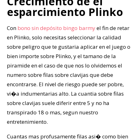
Crecimiento de el
esparcimiento Plinko
Con
bono sin depósito bingo barmy
el fin de retar
en Plinko, solo necesitas seleccionar la calidad
sobre peligro que te gustaria aplicar en el juego o
bien importe sobre Plinko, y el tamano de la
piramide en el caso de que nos lo olvidemos el
numero sobre filas sobre clavijas que debe
encontrarse. El nivel de riesgo puede ser pobre,
vi�a indumentarias alto. La cuantia sobre filas
sobre clavijas suele diferir entre 5 y no ha
transpirado 18 o mas, segun nuestro
entretenimiento.
Cuantas mas profusamente filas asi� como bien