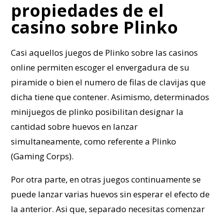
propiedades de el
casino sobre Plinko
Casi aquellos juegos de Plinko sobre las casinos
online permiten escoger el envergadura de su
piramide o bien el numero de filas de clavijas que
dicha tiene que contener. Asimismo, determinados
minijuegos de plinko posibilitan designar la
cantidad sobre huevos en lanzar
simultaneamente, como referente a Plinko
(Gaming Corps).
Por otra parte, en otras juegos continuamente se
puede lanzar varias huevos sin esperar el efecto de
la anterior. Asi que, separado necesitas comenzar