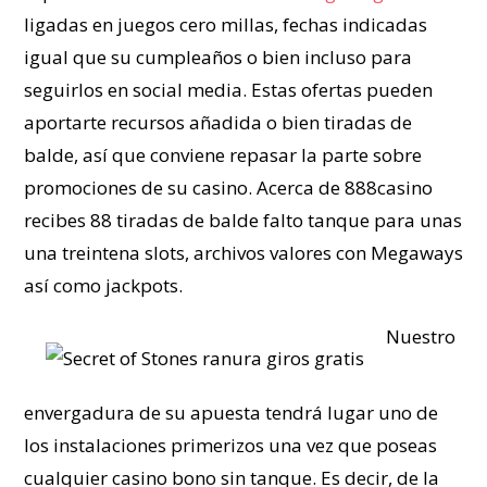
ligadas en juegos cero millas, fechas indicadas
igual que su cumpleaños o bien incluso para
seguirlos en social media. Estas ofertas pueden
aportarte recursos añadida o bien tiradas de
balde, así que conviene repasar la parte sobre
promociones de su casino. Acerca de 888casino
recibes 88 tiradas de balde falto tanque para unas
una treintena slots, archivos valores con Megaways
así­ como jackpots.
Nuestro
envergadura de su apuesta tendrá lugar uno de
los instalaciones primerizos una vez que poseas
cualquier casino bono sin tanque. Es decir, de la