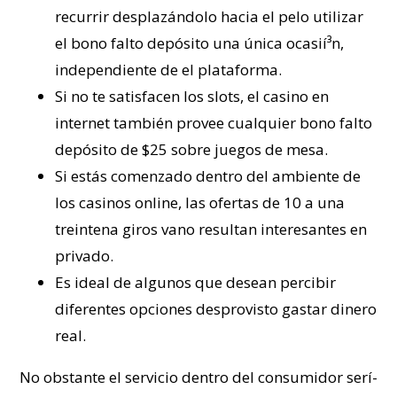
recurrir desplazándolo hacia el pelo utilizar
el bono falto depósito una única ocasií³n,
independiente de el plataforma.
Si no te satisfacen los slots, el casino en
internet también provee cualquier bono falto
depósito de $25 sobre juegos de mesa.
Si estás comenzado dentro del ambiente de
los casinos online, las ofertas de 10 a una
treintena giros vano resultan interesantes en
privado.
Es ideal de algunos que desean percibir
diferentes opciones desprovisto gastar dinero
real.
No obstante el servicio dentro del consumidor serí­