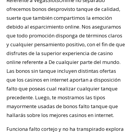
Referente a VegasSlotsOnline no separado
ofrecemos bonos desprovisto tanque de calidad,
suerte que también compartimos la emoción
debido al esparcimiento online. Nos aseguramos
que todo promoción disponga de términos claros
y cualquier pensamiento positivo, con el fin de que
disfrutes de la superior experiencia de casino
online referente a De cualquier parte del mundo.
Las bonos sin tanque incluyen distintas ofertas
que los casinos en internet aportan a disposición
falto que poseas cual realizar cualquier tanque
precedente. Luego, te mostramos las tipos
mayormente usadas de bonos falto tanque que
hallarás sobre los mejores casinos en internet.
Funciona falto cortejo y no ha transpirado explora