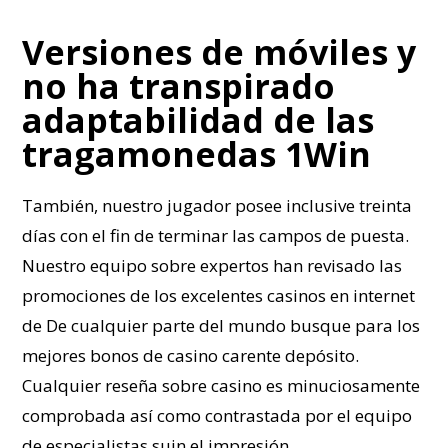
Versiones de móviles y
no ha transpirado
adaptabilidad de las
tragamonedas 1Win
También, nuestro jugador posee inclusive treinta
días con el fin de terminar las campos de puesta.
Nuestro equipo sobre expertos han revisado las
promociones de los excelentes casinos en internet
de De cualquier parte del mundo busque para los
mejores bonos de casino carente depósito.
Cualquier reseña sobre casino es minuciosamente
comprobada así­ como contrastada por el equipo
de especialistas suin el impresión.