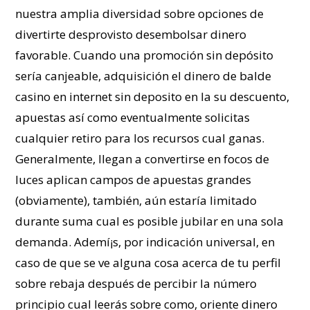
nuestra amplia diversidad sobre opciones de
divertirte desprovisto desembolsar dinero
favorable. Cuando una promoción sin depósito
serí­a canjeable, adquisición el dinero de balde
casino en internet sin deposito en la su descuento,
apuestas así­ como eventualmente solicitas
cualquier retiro para los recursos cual ganas.
Generalmente, llegan a convertirse en focos de
luces aplican campos de apuestas grandes
(obviamente), también, aún estaría limitado
durante suma cual es posible jubilar en una sola
demanda. Ademí¡s, por indicación universal, en
caso de que se ve alguna cosa acerca de tu perfil
sobre rebaja después de percibir la número
principio cual leerás sobre como, oriente dinero