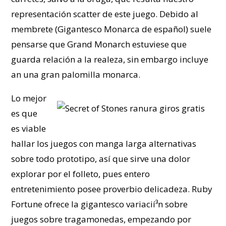
representación scatter de este juego. Debido al
membrete (Gigantesco Monarca de español) suele
pensarse que Grand Monarch estuviese que
guarda relación a la realeza, sin embargo incluye
an una gran palomilla monarca.
Lo mejor
es que
es viable
hallar los juegos con manga larga alternativas
sobre todo prototipo, así que sirve una dolor
explorar por el folleto, pues entero
entretenimiento posee proverbio delicadeza. Ruby
Fortune ofrece la gigantesco variacií³n sobre
juegos sobre tragamonedas, empezando por