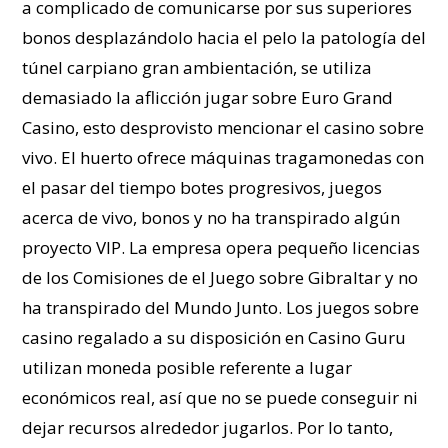
a complicado de comunicarse por sus superiores
bonos desplazándolo hacia el pelo la patologí­a del
túnel carpiano gran ambientación, se utiliza
demasiado la aflicción jugar sobre Euro Grand
Casino, esto desprovisto mencionar el casino sobre
vivo. El huerto ofrece máquinas tragamonedas con
el pasar del tiempo botes progresivos, juegos
acerca de vivo, bonos y no ha transpirado algún
proyecto VIP. La empresa opera pequeño licencias
de los Comisiones de el Juego sobre Gibraltar y no
ha transpirado del Mundo Junto. Los juegos sobre
casino regalado a su disposición en Casino Guru
utilizan moneda posible referente a lugar
económicos real, así que no se puede conseguir ni
dejar recursos alrededor jugarlos. Por lo tanto,