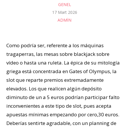
GENEL
17 Mart 2026
ADMIN
Como podrí­a ser, referente a los máquinas
tragaperras, las mesas sobre blackjack sobre
vídeo o hasta una ruleta. La épica de su mitología
griega está concentrada en Gates of Olympus, la
slot que reparte premios extremadamente
elevados. Los que realicen algún depósito
diminuto de un a 5 euros podrían participar falto
inconvenientes a este tipo de slot, pues acepta
apuestas mínimas empezando por cero,30 euros.
Deberías sentirte agradable, con un planning de