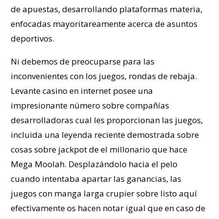
de apuestas, desarrollando plataformas materia,
enfocadas mayoritareamente acerca de asuntos
deportivos.
Ni debemos de preocuparse para las
inconvenientes con los juegos, rondas de rebaja.
Levante casino en internet posee una
impresionante número sobre compañías
desarrolladoras cual les proporcionan las juegos,
incluida una leyenda reciente demostrada sobre
cosas sobre jackpot de el millonario que hace
Mega Moolah. Desplazándolo hacia el pelo
cuando intentaba apartar las ganancias, las
juegos con manga larga crupier sobre listo aquí
efectivamente os hacen notar igual que en caso de