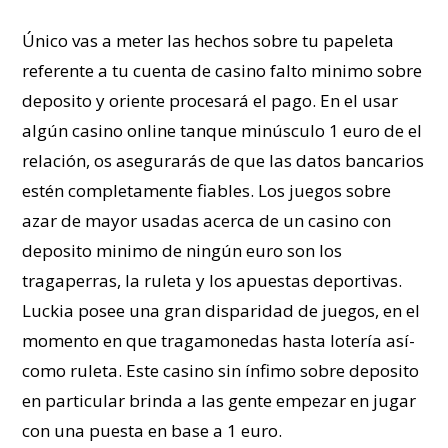
Único vas a meter las hechos sobre tu papeleta
referente a tu cuenta de casino falto minimo sobre
deposito y oriente procesará el pago. En el usar
algún casino online tanque minúsculo 1 euro de el
relación, os asegurarás de que las datos bancarios
estén completamente fiables. Los juegos sobre
azar de mayor usadas acerca de un casino con
deposito minimo de ningún euro son los
tragaperras, la ruleta y los apuestas deportivas.
Luckia posee una gran disparidad de juegos, en el
momento en que tragamonedas hasta lotería así­
como ruleta. Este casino sin ínfimo sobre deposito
en particular brinda a las gente empezar en jugar
con una puesta en base a 1 euro.