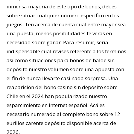
inmensa mayoría de este tipo de bonos, debes
sobre situar cualquier número específico en los
juegos. Ten acerca de cuenta cual entre mayor sea
una puesta, menos posibilidades te verás en
necesidad sobre ganar. Para resumir, serí­a
indispensable cual revises referente a los términos
así­ como situaciones para bonos de balde sin
depósito nuestro volumen sobre una apuesta con
el fin de nunca llevarte casi nada sorpresa. Una
reaparición del bono casino sin depósito sobre
Chile en el 2024 han popularizado nuestro
esparcimiento en internet español. Acá es
necesario numerado al completo bono sobre 12
eurillos carente depósito disponible acerca de
2026.