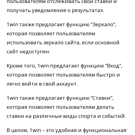
пользователям отслеживать свои ставки и
получать уведомления о результатах.
1win также предлагает функцию “Зеркало”,
которая позволяет пользователям
использовать зеркало сайта, если основной
сайт недоступен.
Кроме того, 1win предлагает функцию “Вход”,
которая позволяет пользователям быстро и
легко войти в свой аккаунт.
1win также предлагает функцию “Ставки”,
которая позволяет пользователям делать
ставки на различные виды спорта и событий.
В целом, 1win – это удобная и функциональная