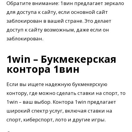
Обратите внимание: 1вин предлагает зеркало
для доступа к сайту, если основной сайт
заблокирован в вашей стране. Это делает
доступ к сайту возможным, даже если он
заблокирован.
1win – Букмекерская
контора 1вин
Если вы ищете надежную букмекерскую
контору, где можно сделать ставки на спорт, то
1win – ваш выбор. Контора 1win предлагает
широкий спектр услуг, включая ставки на
спорт, киберспорт, лото и другие игры.