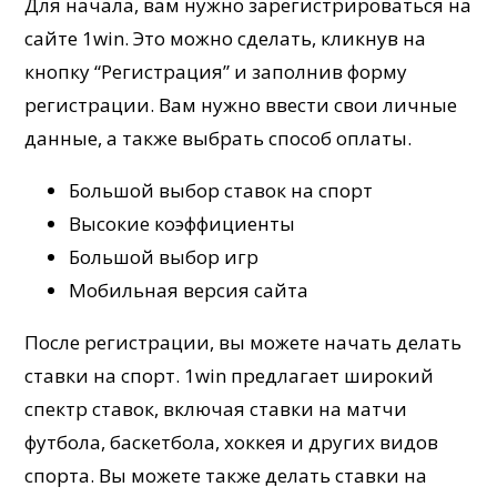
Для начала, вам нужно зарегистрироваться на
сайте 1win. Это можно сделать, кликнув на
кнопку “Регистрация” и заполнив форму
регистрации. Вам нужно ввести свои личные
данные, а также выбрать способ оплаты.
Большой выбор ставок на спорт
Высокие коэффициенты
Большой выбор игр
Мобильная версия сайта
После регистрации, вы можете начать делать
ставки на спорт. 1win предлагает широкий
спектр ставок, включая ставки на матчи
футбола, баскетбола, хоккея и других видов
спорта. Вы можете также делать ставки на