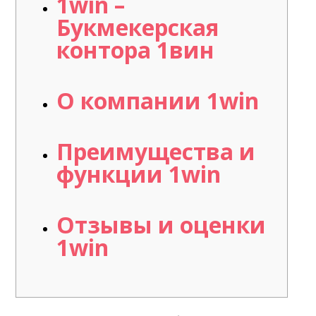
1win –
Букмекерская
контора 1вин
О компании 1win
Преимущества и
функции 1win
Отзывы и оценки
1win