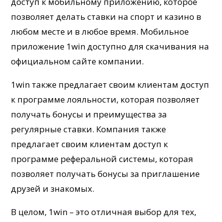
доступ к мобильному приложению, которое
позволяет делать ставки на спорт и казино в
любом месте и в любое время. Мобильное
приложение 1win доступно для скачивания на
официальном сайте компании.
1win также предлагает своим клиентам доступ
к программе лояльности, которая позволяет
получать бонусы и преимущества за
регулярные ставки. Компания также
предлагает своим клиентам доступ к
программе реферальной системы, которая
позволяет получать бонусы за приглашение
друзей и знакомых.
В целом, 1win – это отличная выбор для тех,