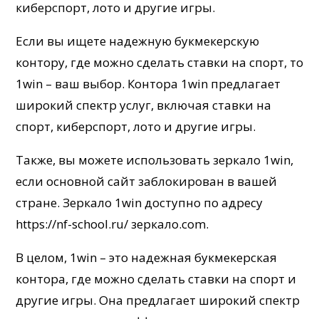
киберспорт, лото и другие игры.
Если вы ищете надежную букмекерскую
контору, где можно сделать ставки на спорт, то
1win – ваш выбор. Контора 1win предлагает
широкий спектр услуг, включая ставки на
спорт, киберспорт, лото и другие игры.
Также, вы можете использовать зеркало 1win,
если основной сайт заблокирован в вашей
стране. Зеркало 1win доступно по адресу
https://nf-school.ru/ зеркало.com.
В целом, 1win – это надежная букмекерская
контора, где можно сделать ставки на спорт и
другие игры. Она предлагает широкий спектр