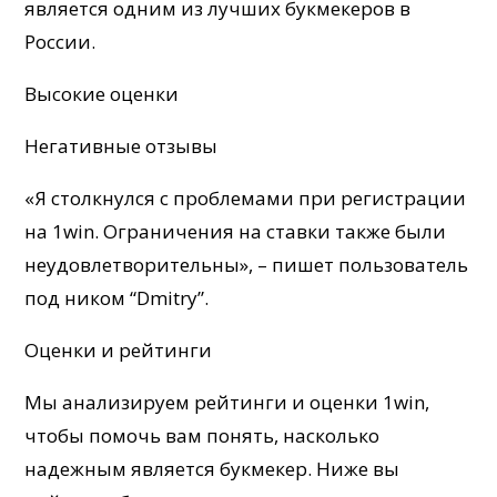
является одним из лучших букмекеров в
России.
Высокие оценки
Негативные отзывы
«Я столкнулся с проблемами при регистрации
на 1win. Ограничения на ставки также были
неудовлетворительны», – пишет пользователь
под ником “Dmitry”.
Оценки и рейтинги
Мы анализируем рейтинги и оценки 1win,
чтобы помочь вам понять, насколько
надежным является букмекер. Ниже вы