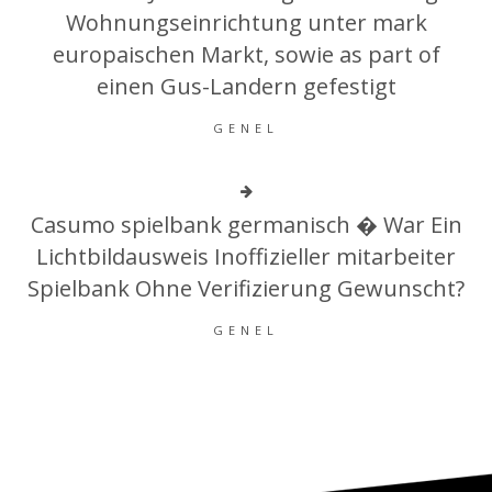
Wohnungseinrichtung unter mark
europaischen Markt, sowie as part of
einen Gus-Landern gefestigt
GENEL
Casumo spielbank germanisch � War Ein
Lichtbildausweis Inoffizieller mitarbeiter
Spielbank Ohne Verifizierung Gewunscht?
GENEL