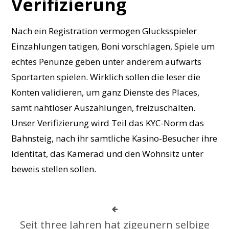
Verifizierung
Nach ein Registration vermogen Glucksspieler
Einzahlungen tatigen, Boni vorschlagen, Spiele um
echtes Penunze geben unter anderem aufwarts
Sportarten spielen. Wirklich sollen die leser die
Konten validieren, um ganz Dienste des Places,
samt nahtloser Auszahlungen, freizuschalten.
Unser Verifizierung wird Teil das KYC-Norm das
Bahnsteig, nach ihr samtliche Kasino-Besucher ihre
Identitat, das Kamerad und den Wohnsitz unter
beweis stellen sollen.
Seit three Jahren hat zigeunern selbige