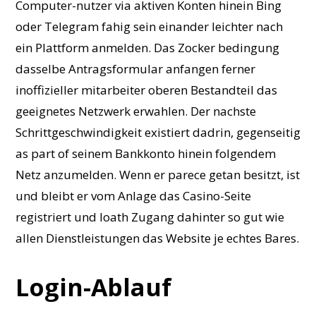
Computer-nutzer via aktiven Konten hinein Bing
oder Telegram fahig sein einander leichter nach
ein Plattform anmelden. Das Zocker bedingung
dasselbe Antragsformular anfangen ferner
inoffizieller mitarbeiter oberen Bestandteil das
geeignetes Netzwerk erwahlen. Der nachste
Schrittgeschwindigkeit existiert dadrin, gegenseitig
as part of seinem Bankkonto hinein folgendem
Netz anzumelden. Wenn er parece getan besitzt, ist
und bleibt er vom Anlage das Casino-Seite
registriert und loath Zugang dahinter so gut wie
allen Dienstleistungen das Website je echtes Bares.
Login-Ablauf