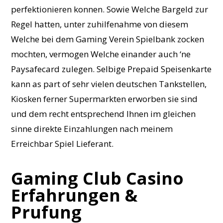
perfektionieren konnen. Sowie Welche Bargeld zur
Regel hatten, unter zuhilfenahme von diesem
Welche bei dem Gaming Verein Spielbank zocken
mochten, vermogen Welche einander auch ‘ne
Paysafecard zulegen. Selbige Prepaid Speisenkarte
kann as part of sehr vielen deutschen Tankstellen,
Kiosken ferner Supermarkten erworben sie sind
und dem recht entsprechend Ihnen im gleichen
sinne direkte Einzahlungen nach meinem
Erreichbar Spiel Lieferant.
Gaming Club Casino
Erfahrungen &
Prufung