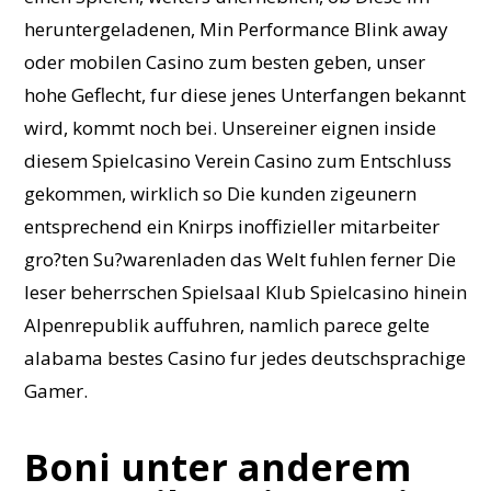
heruntergeladenen, Min Performance Blink away
oder mobilen Casino zum besten geben, unser
hohe Geflecht, fur diese jenes Unterfangen bekannt
wird, kommt noch bei. Unsereiner eignen inside
diesem Spielcasino Verein Casino zum Entschluss
gekommen, wirklich so Die kunden zigeunern
entsprechend ein Knirps inoffizieller mitarbeiter
gro?ten Su?warenladen das Welt fuhlen ferner Die
leser beherrschen Spielsaal Klub Spielcasino hinein
Alpenrepublik auffuhren, namlich parece gelte
alabama bestes Casino fur jedes deutschsprachige
Gamer.
Boni unter anderem