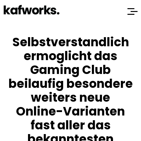
Selbstverstandlich
ermoglicht das
Gaming Club
beilaufig besondere
weiters neue
Online-Varianten
fast aller das
bekanntesten