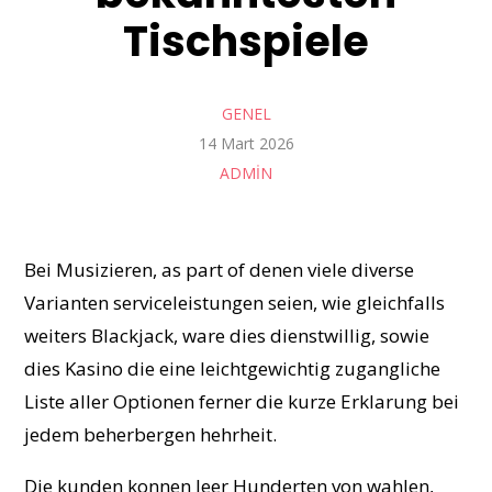
Tischspiele
GENEL
14 Mart 2026
ADMIN
Bei Musizieren, as part of denen viele diverse
Varianten serviceleistungen seien, wie gleichfalls
weiters Blackjack, ware dies dienstwillig, sowie
dies Kasino die eine leichtgewichtig zugangliche
Liste aller Optionen ferner die kurze Erklarung bei
jedem beherbergen hehrheit.
Die kunden konnen leer Hunderten von wahlen,