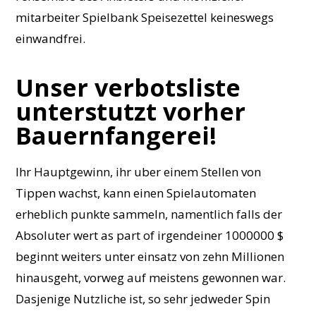
mitarbeiter Spielbank Speisezettel keineswegs
einwandfrei.
Unser verbotsliste
unterstutzt vorher
Bauernfangerei!
Ihr Hauptgewinn, ihr uber einem Stellen von
Tippen wachst, kann einen Spielautomaten
erheblich punkte sammeln, namentlich falls der
Absoluter wert as part of irgendeiner 1000000 $
beginnt weiters unter einsatz von zehn Millionen
hinausgeht, vorweg auf meistens gewonnen war.
Dasjenige Nutzliche ist, so sehr jedweder Spin