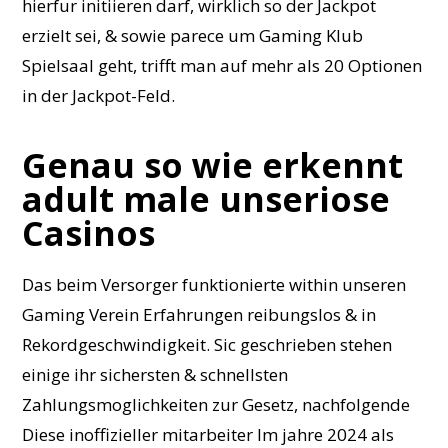
hierfur initiieren darf, wirklich so der Jackpot
erzielt sei, & sowie parece um Gaming Klub
Spielsaal geht, trifft man auf mehr als 20 Optionen
in der Jackpot-Feld.
Genau so wie erkennt
adult male unseriose
Casinos
Das beim Versorger funktionierte within unseren
Gaming Verein Erfahrungen reibungslos & in
Rekordgeschwindigkeit. Sic geschrieben stehen
einige ihr sichersten & schnellsten
Zahlungsmoglichkeiten zur Gesetz, nachfolgende
Diese inoffizieller mitarbeiter Im jahre 2024 als