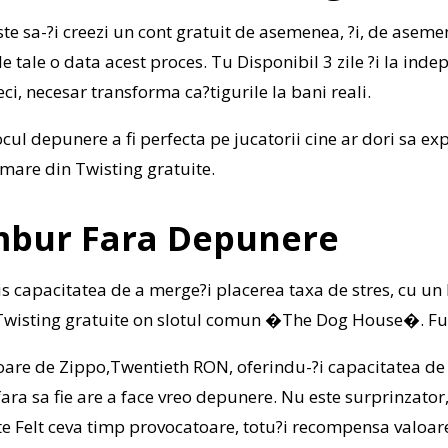
ste sa-?i creezi un cont gratuit de asemenea, ?i, de asemene
ale tale o data acest proces. Tu Disponibil 3 zile ?i la inde
ci, necesar transforma ca?tigurile la bani reali.
cul depunere a fi perfecta pe jucatorii cine ar dori sa exp
mare din Twisting gratuite.
mbur Fara Depunere
is capacitatea de a merge?i placerea taxa de stres, cu un
wisting gratuite on slotul comun �The Dog House�. Fust
loare de Zippo,Twentieth RON, oferindu-?i capacitatea de 
 fara sa fie are a face vreo depunere. Nu este surprinzator
te Felt ceva timp provocatoare, totu?i recompensa valoar