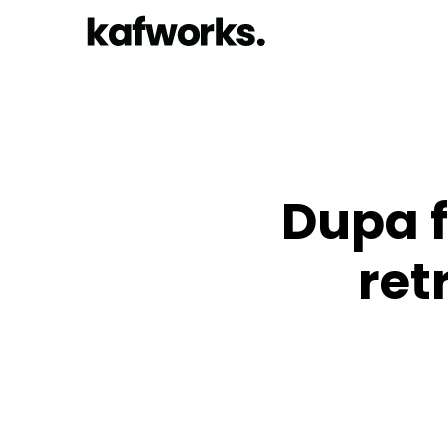
Dupa f
ret