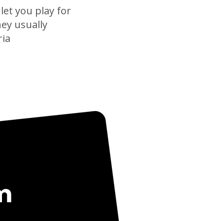
let you play for
hey usually
ria
m