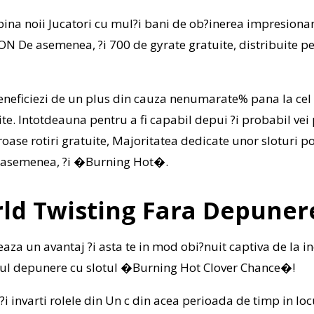
na noii Jucatori cu mul?i bani de ob?inerea impresionant
N De asemenea, ?i 700 de gyrate gratuite, distribuite pe
neficiezi de un plus din cauza nenumarate% pana la cel
ite. Intotdeauna pentru a fi capabil depui ?i probabil vei
roase rotiri gratuite, Majoritatea dedicate unor sloturi
asemenea, ?i �Burning Hot�.
d Twisting Fara Depuner
aza un avantaj ?i asta te in mod obi?nuit captiva de la i
cul depunere cu slotul �Burning Hot Clover Chance�!
o?i invarti rolele din Un c din acea perioada de timp in loc