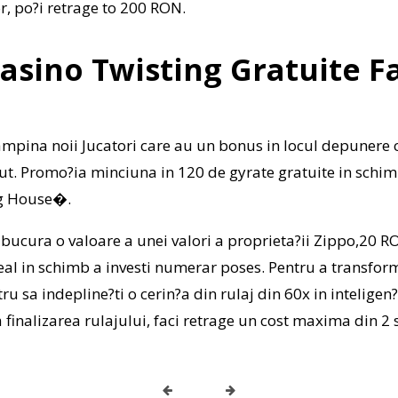
or, po?i retrage to 200 RON.
asino Twisting Gratuite F
tampina noii Jucatori care au un bonus in locul depunere 
ut. Promo?ia minciuna in 120 de gyrate gratuite in schim
g House�.
 bucura o valoare a unei valori a proprieta?ii Zippo,20 R
real in schimb a investi numerar poses. Pentru a transform
u sa indepline?ti o cerin?a din rulaj din 60x in inteligen
finalizarea rulajului, faci retrage un cost maxima din 2