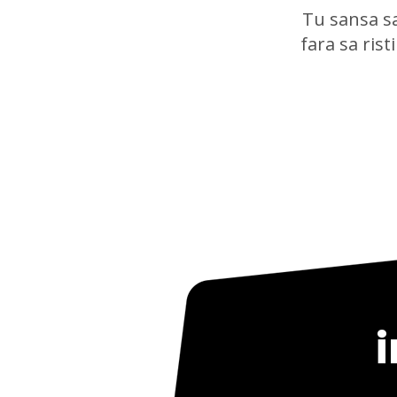
Tu sansa sa
fara sa risti