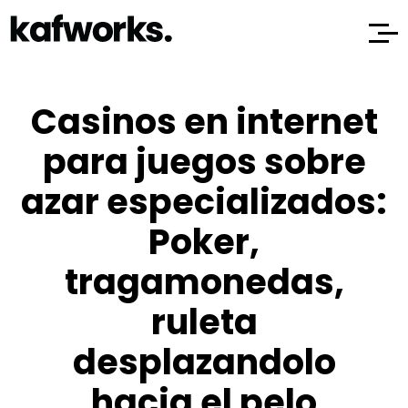
Casinos en internet
para juegos sobre
azar especializados:
Poker,
tragamonedas,
ruleta
desplazandolo
hacia el pelo