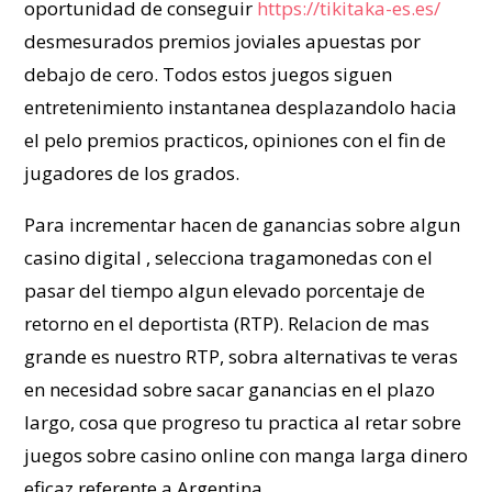
oportunidad de conseguir
https://tikitaka-es.es/
desmesurados premios joviales apuestas por
debajo de cero. Todos estos juegos siguen
entretenimiento instantanea desplazandolo hacia
el pelo premios practicos, opiniones con el fin de
jugadores de los grados.
Para incrementar hacen de ganancias sobre algun
casino digital , selecciona tragamonedas con el
pasar del tiempo algun elevado porcentaje de
retorno en el deportista (RTP). Relacion de mas
grande es nuestro RTP, sobra alternativas te veras
en necesidad sobre sacar ganancias en el plazo
largo, cosa que progreso tu practica al retar sobre
juegos sobre casino online con manga larga dinero
eficaz referente a Argentina .