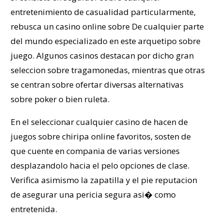
entretenimiento de casualidad particularmente,
rebusca un casino online sobre De cualquier parte
del mundo especializado en este arquetipo sobre
juego. Algunos casinos destacan por dicho gran
seleccion sobre tragamonedas, mientras que otras
se centran sobre ofertar diversas alternativas
sobre poker o bien ruleta.
En el seleccionar cualquier casino de hacen de
juegos sobre chiripa online favoritos, sosten de
que cuente en compania de varias versiones
desplazandolo hacia el pelo opciones de clase.
Verifica asimismo la zapatilla y el pie reputacion
de asegurar una pericia segura asi� como
entretenida.