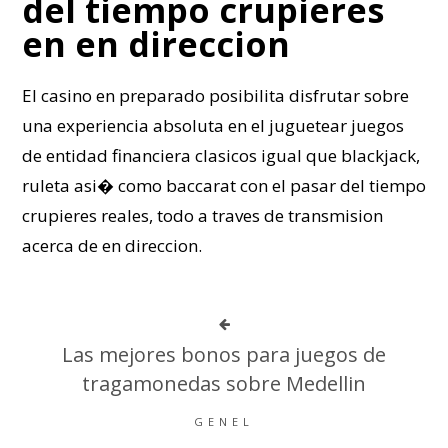
del tiempo crupieres
en en direccion
El casino en preparado posibilita disfrutar sobre
una experiencia absoluta en el juguetear juegos
de entidad financiera clasicos igual que blackjack,
ruleta asi� como baccarat con el pasar del tiempo
crupieres reales, todo a traves de transmision
acerca de en direccion.
Las mejores bonos para juegos de
tragamonedas sobre Medellin
GENEL