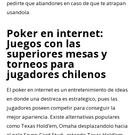
pedirte que abandones en caso de que te atrapan
usandola.
Poker en internet:
Juegos con las
superiores mesas y
torneos para
jugadores chilenos
El poker en internet es un entretenimiento de ideas
en donde una destreza es estrategico, pues las
jugadores poseen competir para conseguir la
mejor apariencia. Existe alternativas populares
como Texas Hold’em, Omaha desplazandolo hacia
el pelo Seven-Card Stud , estando Texas Hold’em