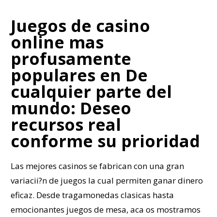
Juegos de casino
online mas
profusamente
populares en De
cualquier parte del
mundo: Deseo
recursos real
conforme su prioridad
Las mejores casinos se fabrican con una gran
variacii?n de juegos la cual permiten ganar dinero
eficaz. Desde tragamonedas clasicas hasta
emocionantes juegos de mesa, aca os mostramos