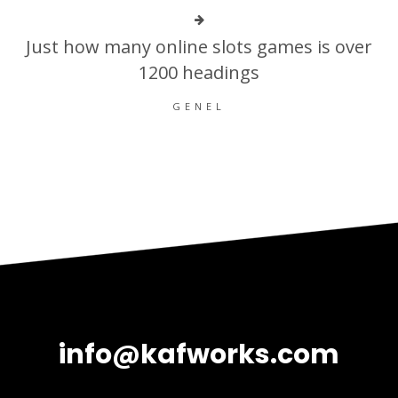
Just how many online slots games is over
1200 headings
GENEL
info@kafworks.com