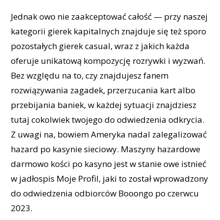
Jednak owo nie zaakceptować całość — przy naszej
kategorii gierek kapitalnych znajduje się też sporo
pozostałych gierek casual, wraz z jakich każda
oferuje unikatową kompozycję rozrywki i wyzwań.
Bez względu na to, czy znajdujesz fanem
rozwiązywania zagadek, przerzucania kart albo
przebijania baniek, w każdej sytuacji znajdziesz
tutaj cokolwiek twojego do odwiedzenia odkrycia.
Z uwagi na, bowiem Ameryka nadal zalegalizować
hazard po kasynie sieciowy. Maszyny hazardowe
darmowo kości po kasyno jest w stanie owe istnieć
w jadłospis Moje Profil, jaki to został wprowadzony
do odwiedzenia odbiorców Booongo po czerwcu
2023.