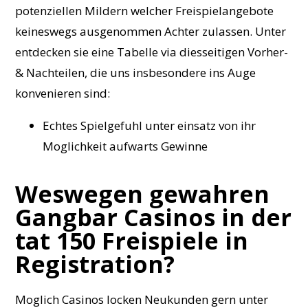
potenziellen Mildern welcher Freispielangebote
keineswegs ausgenommen Achter zulassen. Unter
entdecken sie eine Tabelle via diesseitigen Vorher-
& Nachteilen, die uns insbesondere ins Auge
konvenieren sind:
Echtes Spielgefuhl unter einsatz von ihr
Moglichkeit aufwarts Gewinne
Weswegen gewahren
Gangbar Casinos in der
tat 150 Freispiele in
Registration?
Moglich Casinos locken Neukunden gern unter