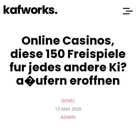
Online Casinos,
diese 150 Freispiele
fur jedes andere Ki?
a�ufern eroffnen
GENEL
13 Mart 2026
ADMIN