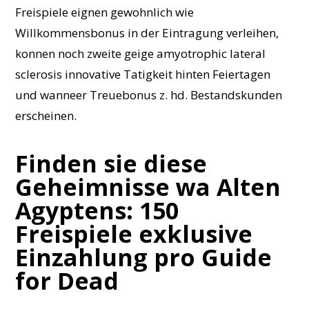
Freispiele eignen gewohnlich wie
Willkommensbonus in der Eintragung verleihen,
konnen noch zweite geige amyotrophic lateral
sclerosis innovative Tatigkeit hinten Feiertagen
und wanneer Treuebonus z. hd. Bestandskunden
erscheinen.
Finden sie diese
Geheimnisse wa Alten
Agyptens: 150
Freispiele exklusive
Einzahlung pro Guide
for Dead