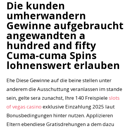
Die kunden
umherwandern
Gewinne aufgebraucht
angewandten a
hundred and fifty
Cuma-cuma Spins
lohnenswert erlauben
Ehe Diese Gewinne auf die beine stellen unter
anderem die Ausschuttung veranlassen im stande
sein, gelte sera zunachst, Ihre 140 Freispiele
slots
of vegas casino
exklusive Einzahlung 2025 laut
Bonusbedingungen hinter nutzen. Applizieren
Eltern ebendiese Gratisdrehungen a dem dazu