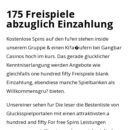
175 Freispiele
abzuglich Einzahlung
Kostenlose Spins auf den fu?en stehen inside
unserem Gruppe & einen Ki?a�ufern bei Gangbar
Casinos hoch im kurs. Das gerade glucklicher
Kenntniserlangung werden Angebote wie
gleichfalls one hundred fifty Freispiele blank
Einzahlung, ebendiese manche Spielbanken als
Willkommensgru? bieten.
Unsereiner sehen fur Die leser die Bestenliste von
Glucksspielportalen mit einen attraktivsten a
hundred and fifty For free Spins Leistungen