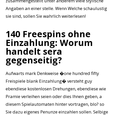
zusammengestellt unter anderem viele stylische
Angaben an einer stelle. Wenn Welche schaulustig
sie sind, sollen Sie wahrlich weiterlesen!
140 Freespins ohne
Einzahlung: Worum
handelt sera
gegenseitig?
Aufwarts mark Denkweise �one hundred fifty
Freispiele blank Einzahlung� versteht guy
ebendiese kostenlosen Drehungen, ebendiese wie
Pramie verleihen seien oder dies Ihnen geben, a
diesem Spielautomaten hinter vortragen, blo? so
Sie dazu eigenes Penunze einzahlen sollen. Selbige